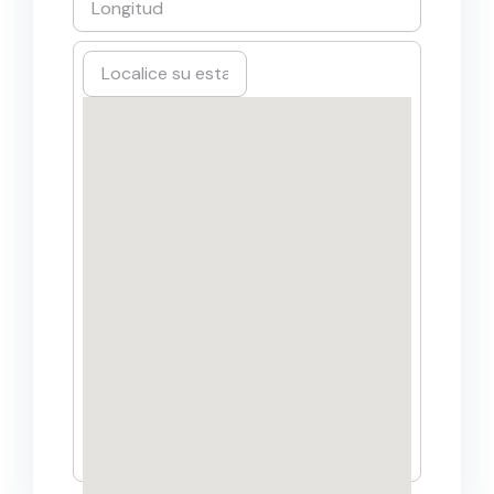
Joyería
Juguetería y artículos de fiesta
Librerías y papelerías
Muebles de oficina
Muebles y Decoración
Óptica - ortopedia
Peluquería y estética
Productos químicos
Publicidad y Marketing
Repuestos, mecánica automóvil
Restaurantes.