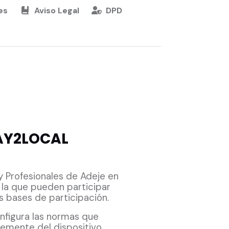
es
Aviso Legal
DPD
AY2LOCAL
 Profesionales de Adeje en
 la que pueden participar
s bases de participación.
onfigura las normas que
temente del dispositivo